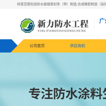
广
公司首页
供应商机