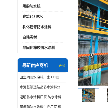
黑豹防水胶
建筑108胶水
乳化沥青防水涂料
自粘卷材
非固化橡胶防水涂料
最新供应商机
更多
卫生间防水涂料厂家 k11防水涂料
水泥基渗透结晶防水涂料公司 室外防水涂料
透明防水涂料厂家 防水涂料屋顶
聚氨酯防水涂料生产厂家 橡胶沥青防水涂料