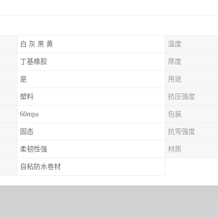
白 灰 黑 黄
温度
丁基橡胶
厚度
是
用途
塑料
抗压强度
60mpa
包装
固态
抗弯强度
柔韧性强
材质
自粘防水卷材