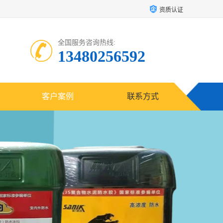
资质认证
全国服务咨询热线:
13480256592
客户案例
联系方式