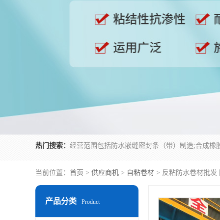
热门搜索：
当前位置：
首页
>
供应商机
>
自粘卷材
> 反粘防水卷材批发
产品分类
Product