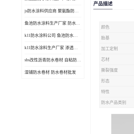
产品描述
js防水涂料供应商 聚氨酯防水涂料
鱼池防水涂料生产厂家 防水涂料
颜色
k11防水涂料公司 鱼池防水涂料
胎基
k11防水涂料生产厂家 渗透结晶防水涂料
加工定制
芯材
sbs改性沥青防水卷材 自粘防水卷材厂家
撕裂强度
湿铺防水卷材 防水卷材批发
形态
特性
防水产品类别