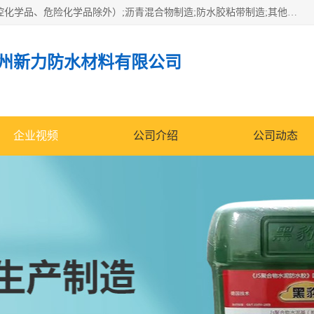
经营范围包括防水嵌缝密封条（带）制造;合成橡胶制造（监控化学品、危险化学品除外）;沥青混合物制造;防水胶粘带制造;其他合成材料制造（监控化学品、危险化学品除外）;涂料制造（监控化学品、危险化学品除外）;建筑结构防水补漏;防水建筑材料制造;粘合剂制造（监控化学品、危险化学品除外）;涂料零售;广州新力防水材料有限公司具有1处分支机构。
州新力防水材料有限公司
企业视频
公司介绍
公司动态