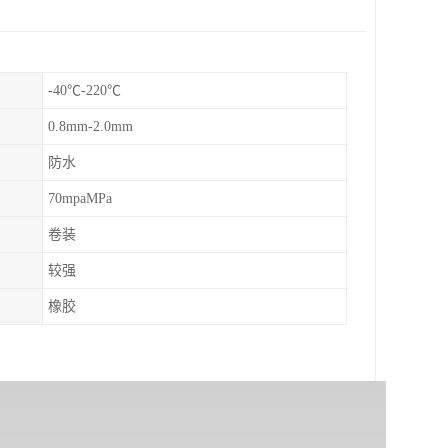
-40℃-220℃
0.8mm-2.0mm
防水
70mpaMPa
卷装
较强
橡胶