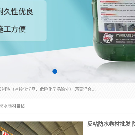
经营范围包括防水嵌缝密封条（带）制造;合成橡胶制造（监控化学品、危险化学品除外）;沥青混合物制造;防水胶粘带制造;其他合成材料制造（监控化学品、危险化学品除外）;涂料制造（监控化学品、危险化学品除外）;建筑结构防水补漏;防水建筑材料制造;粘合剂制造（监控化学品、危险化学品除外）;涂料零售;广州新力防水材料有限公司具有1处分支机构。
 防水卷材自粘
反粘防水卷材批发 