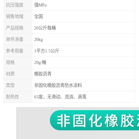
抗压强度
强MPa
销售地域
全国
产品规格
20公斤每桶
单件净重
20kg
参考用量
1平方1.5公斤
规格
20g/桶
材质
橡胶沥青
类型
非固化橡胶沥青防水涂料
耐热性
65度，无滑动、流淌、滴落