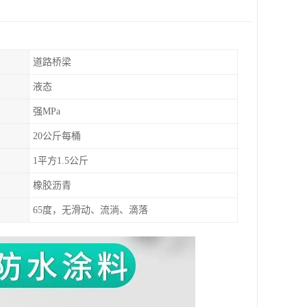
道路桥梁
液态
强MPa
20公斤每桶
1平方1.5公斤
橡胶沥青
65度，无滑动、流淌、滴落