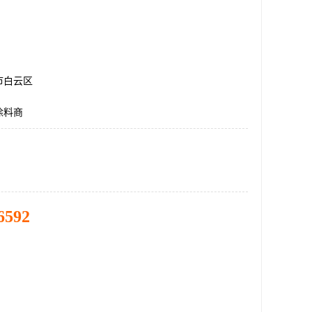
市白云区
涂料商
6592