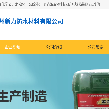
经营范围包括防水嵌缝密封条（带）制造;合成橡胶制造（监控化学品、危险化学品除外）;沥青混合物制造;防水胶粘带制造;其他合成材料制造（监控化学品、危险化学品除外）;涂料制造（监控化学品、危险化学品除外）;建筑结构防水补漏;防水建筑材料制造;粘合剂制造（监控化学品、危险化学品除外）;涂料零售;广州新力防水材料有限公司具有1处分支机构。
州新力防水材料有限公司
企业视频
公司介绍
公司动态