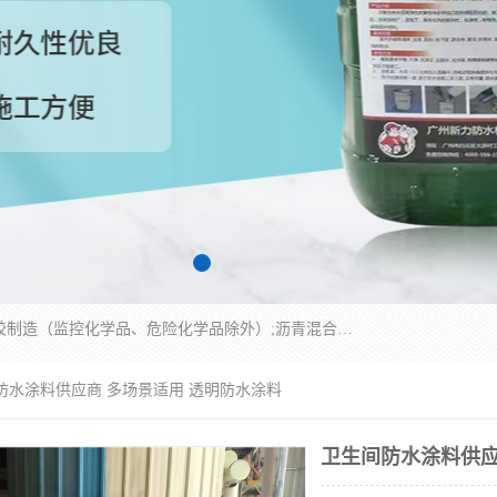
经营范围包括防水嵌缝密封条（带）制造;合成橡胶制造（监控化学品、危险化学品除外）;沥青混合物制造;防水胶粘带制造;其他合成材料制造（监控化学品、危险化学品除外）;涂料制造（监控化学品、危险化学品除外）;建筑结构防水补漏;防水建筑材料制造;粘合剂制造（监控化学品、危险化学品除外）;涂料零售;广州新力防水材料有限公司具有1处分支机构。
防水涂料供应商 多场景适用 透明防水涂料
卫生间防水涂料供应