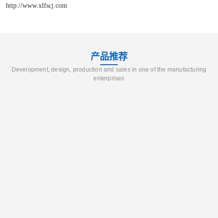
http://www.xlfscj.com
产品推荐
Development, design, production and sales in one of the manufacturing
enterprises