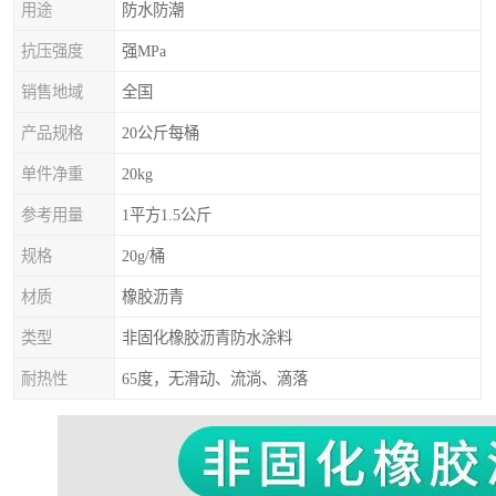
用途
防水防潮
抗压强度
强MPa
销售地域
全国
产品规格
20公斤每桶
单件净重
20kg
参考用量
1平方1.5公斤
规格
20g/桶
材质
橡胶沥青
类型
非固化橡胶沥青防水涂料
耐热性
65度，无滑动、流淌、滴落