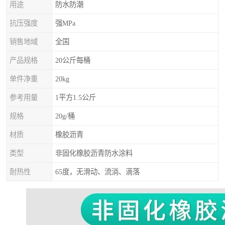
用途
防水防潮
抗压强度
强MPa
销售地域
全国
产品规格
20公斤每桶
单件净重
20kg
参考用量
1平方1.5公斤
规格
20g/桶
材质
橡胶沥青
类型
非固化橡胶沥青防水涂料
耐热性
65度，无滑动、流淌、滴落