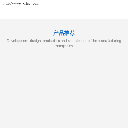
http://www.xlfscj.com
产品推荐
Development, design, production and sales in one of the manufacturing
enterprises