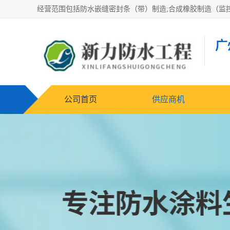
广
公司首页
供应商机