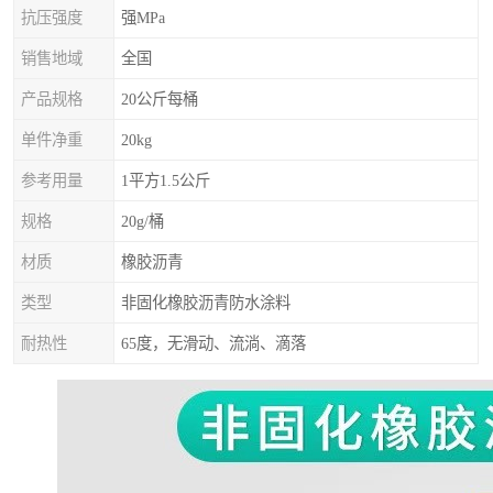
抗压强度
强MPa
销售地域
全国
产品规格
20公斤每桶
单件净重
20kg
参考用量
1平方1.5公斤
规格
20g/桶
材质
橡胶沥青
类型
非固化橡胶沥青防水涂料
耐热性
65度，无滑动、流淌、滴落