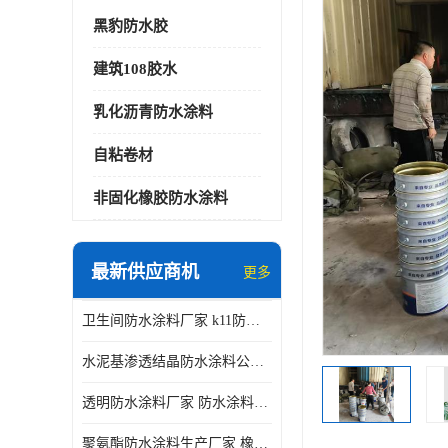
黑豹防水胶
建筑108胶水
乳化沥青防水涂料
自粘卷材
非固化橡胶防水涂料
最新供应商机
更多
卫生间防水涂料厂家 k11防水涂料
水泥基渗透结晶防水涂料公司 室外防水涂料
透明防水涂料厂家 防水涂料屋顶
聚氨酯防水涂料生产厂家 橡胶沥青防水涂料