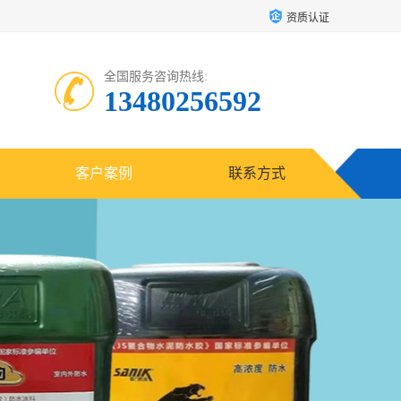
资质认证
全国服务咨询热线:
13480256592
客户案例
联系方式