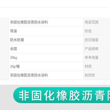
非固化橡胶沥青防水涂料
用途范围
常温
形态
防水防潮
抗压强度
全国
产品规格
20kg
参考用量
20g/桶
材质
非固化橡胶沥青防水涂料
耐热性