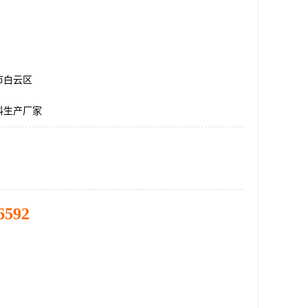
市白云区
料生产厂家
6592