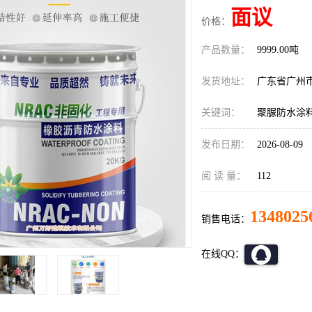
面议
价格：
产品数量：
9999.00吨
发货地址：
广东省广州
关键词：
聚脲防水涂
发布日期：
2026-08-09
阅 读 量：
112
1348025
销售电话：
在线QQ：