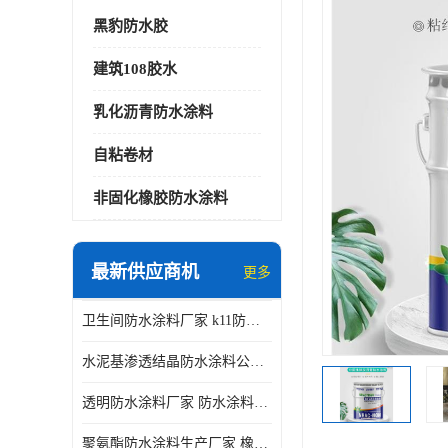
黑豹防水胶
建筑108胶水
乳化沥青防水涂料
自粘卷材
非固化橡胶防水涂料
最新供应商机
更多
卫生间防水涂料厂家 k11防水涂料
水泥基渗透结晶防水涂料公司 室外防水涂料
透明防水涂料厂家 防水涂料屋顶
聚氨酯防水涂料生产厂家 橡胶沥青防水涂料