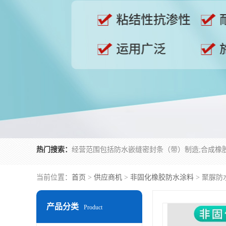
热门搜索：
当前位置：
首页
>
供应商机
>
非固化橡胶防水涂料
> 聚脲
产品分类
Product