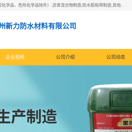
经营范围包括防水嵌缝密封条（带）制造;合成橡胶制造（监控化学品、危险化学品除外）;沥青混合物制造;防水胶粘带制造;其他合成材料制造（监控化学品、危险化学品除外）;涂料制造（监控化学品、危险化学品除外）;建筑结构防水补漏;防水建筑材料制造;粘合剂制造（监控化学品、危险化学品除外）;涂料零售;广州新力防水材料有限公司具有1处分支机构。
州新力防水材料有限公司
企业视频
公司介绍
公司动态