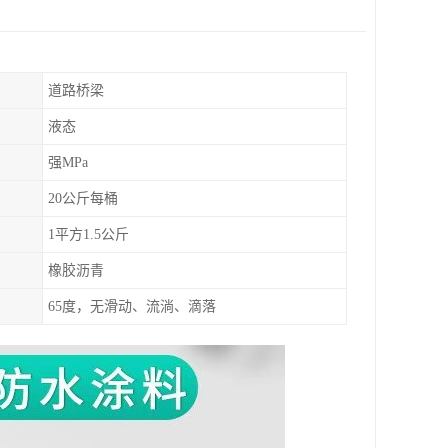
道路桥梁
液态
强MPa
20公斤每桶
1平方1.5公斤
橡胶沥青
65度，无滑动、流淌、滴落