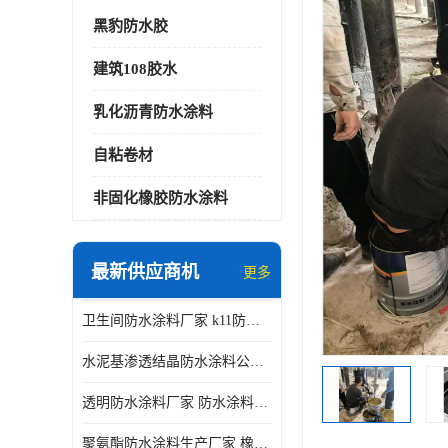
黑豹防水胶
建筑108胶水
乳化沥青防水涂料
自粘卷材
非固化橡胶防水涂料
最新供应商机
更多
卫生间防水涂料厂家 k11防水涂料
水泥基渗透结晶防水涂料公司 室外防水涂料
透明防水涂料厂家 防水涂料屋顶
聚氨酯防水涂料生产厂家 橡胶沥青防水涂料