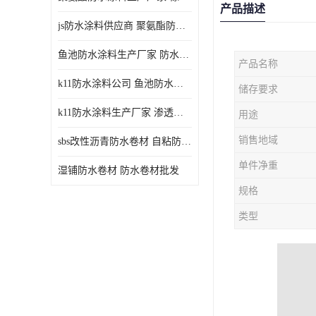
产品描述
js防水涂料供应商 聚氨酯防水涂料
鱼池防水涂料生产厂家 防水涂料
产品名称
k11防水涂料公司 鱼池防水涂料
储存要求
k11防水涂料生产厂家 渗透结晶防水涂料
用途
销售地域
sbs改性沥青防水卷材 自粘防水卷材厂家
单件净重
湿铺防水卷材 防水卷材批发
规格
类型