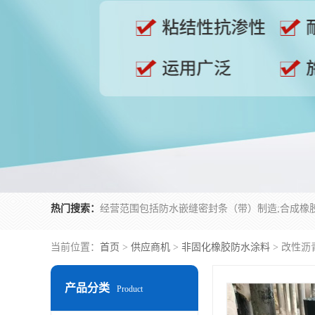
热门搜索：
当前位置：
首页
>
供应商机
>
非固化橡胶防水涂料
> 改性
产品分类
Product