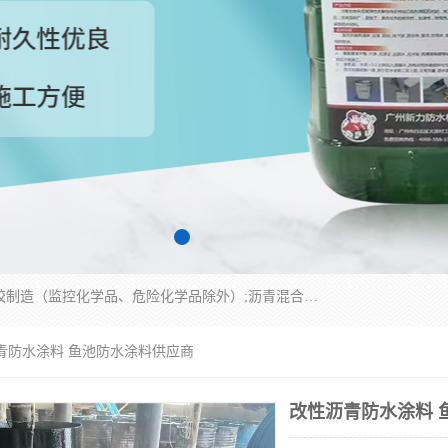
经营范围包括防水嵌缝密封条（带）制造;合成橡胶制造（监控化学品、危险化学品除外）;沥青混合物制造;防水胶粘带制造;其他合成材料制造（监控化学品、危险化学品除外）;涂料制造（监控化学品、危险化学品除外）;建筑结构防水补漏;防水建筑材料制造;粘合剂制造（监控化学品、危险化学品除外）;涂料零售;广州新力防水材料有限公司具有1处分支机构。
沥青防水涂料 鱼池防水涂料供应商
改性沥青防水涂料 