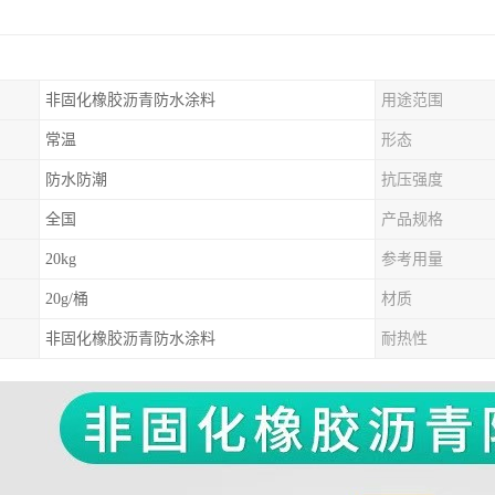
非固化橡胶沥青防水涂料
用途范围
常温
形态
防水防潮
抗压强度
全国
产品规格
20kg
参考用量
20g/桶
材质
非固化橡胶沥青防水涂料
耐热性