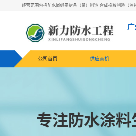
广
公司首页
供应商机