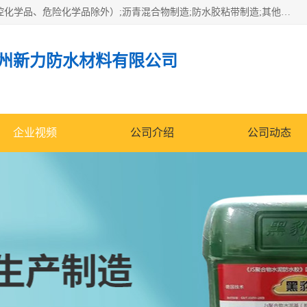
经营范围包括防水嵌缝密封条（带）制造;合成橡胶制造（监控化学品、危险化学品除外）;沥青混合物制造;防水胶粘带制造;其他合成材料制造（监控化学品、危险化学品除外）;涂料制造（监控化学品、危险化学品除外）;建筑结构防水补漏;防水建筑材料制造;粘合剂制造（监控化学品、危险化学品除外）;涂料零售;广州新力防水材料有限公司具有1处分支机构。
州新力防水材料有限公司
企业视频
公司介绍
公司动态