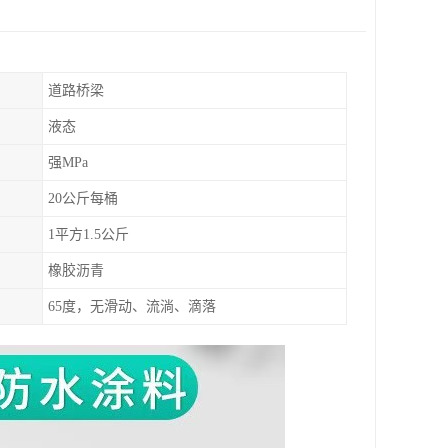
道路桥梁
液态
强MPa
20公斤每桶
1平方1.5公斤
橡胶沥青
65度，无滑动、流淌、滴落