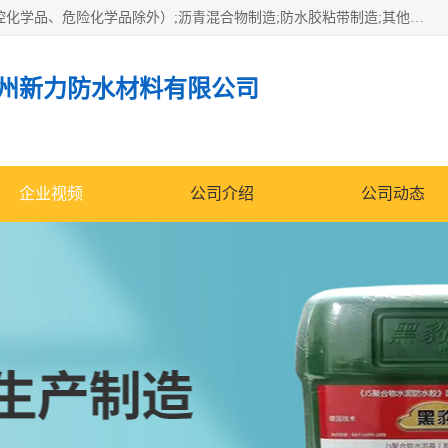
经营范围包括防水嵌缝密封条（带）制造;合成橡胶制造（监控化学品、危险化学品除外）;沥青混合物制造;防水胶粘带制造;其他合成材料制造（监控化学品、危险化学品除外）;涂料制造（监控化学品、危险化学品除外）;建筑结构防水补漏;防水建筑材料制造;粘合剂制造（监控化学品、危险化学品除外）;涂料零售;广州新力防水材料有限公司具有1处分支机构。
州新力防水材料有限公司
企业视频
公司介绍
公司动态