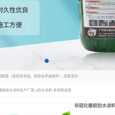
经营范围包括防水嵌缝密封条（带）制造;合成橡胶制造（监控化学品、危险化学品除外）;沥青混合物制造;防水胶粘带制造;其他合成材料制造（监控化学品、危险化学品除外）;涂料制造（监控化学品、危险化学品除外）;建筑结构防水补漏;防水建筑材料制造;粘合剂制造（监控化学品、危险化学品除外）;涂料零售;广州新力防水材料有限公司具有1处分支机构。
橡胶防水涂料生产厂家 js防水涂料 多场景适用
非固化橡胶防水涂料