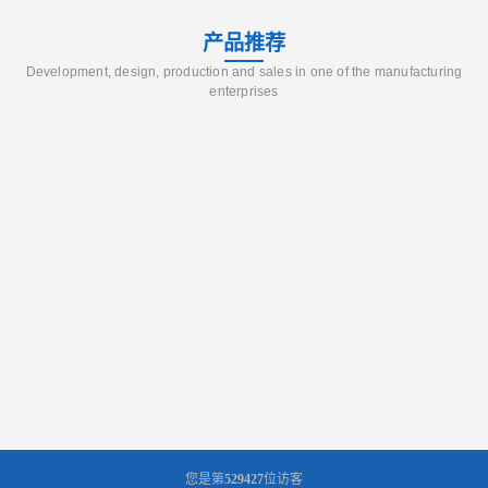
产品推荐
Development, design, production and sales in one of the manufacturing
enterprises
您是第
529427
位访客