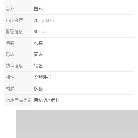
芯材
塑料
抗压强度
70mpaMPa
撕裂强度
60mpa
包装
卷装
形态
固态
抗弯强度
较强
特性
柔韧性强
材质
橡胶
防水产品类别
自粘防水卷材