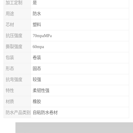
加工定制
是
用途
防水
芯材
塑料
抗压强度
70mpaMPa
撕裂强度
60mpa
包装
卷装
形态
固态
抗弯强度
较强
特性
柔韧性强
材质
橡胶
防水产品类别
自粘防水卷材