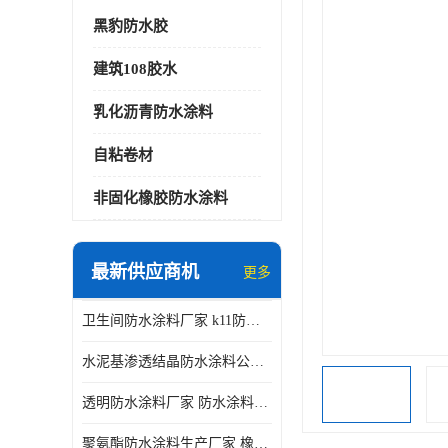
黑豹防水胶
建筑108胶水
乳化沥青防水涂料
自粘卷材
非固化橡胶防水涂料
最新供应商机
更多
卫生间防水涂料厂家 k11防水涂料
水泥基渗透结晶防水涂料公司 室外防水涂料
透明防水涂料厂家 防水涂料屋顶
聚氨酯防水涂料生产厂家 橡胶沥青防水涂料