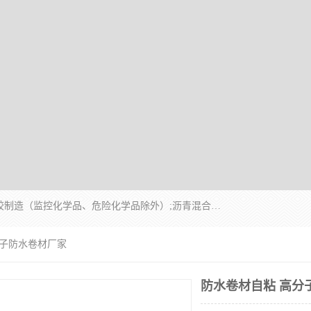
经营范围包括防水嵌缝密封条（带）制造;合成橡胶制造（监控化学品、危险化学品除外）;沥青混合物制造;防水胶粘带制造;其他合成材料制造（监控化学品、危险化学品除外）;涂料制造（监控化学品、危险化学品除外）;建筑结构防水补漏;防水建筑材料制造;粘合剂制造（监控化学品、危险化学品除外）;涂料零售;广州新力防水材料有限公司具有1处分支机构。
分子防水卷材厂家
防水卷材自粘 高分