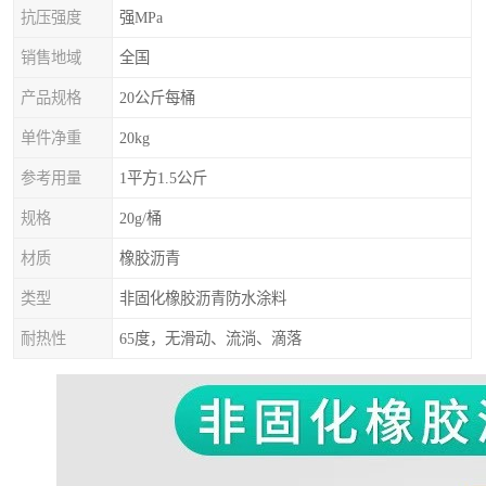
抗压强度
强MPa
销售地域
全国
产品规格
20公斤每桶
单件净重
20kg
参考用量
1平方1.5公斤
规格
20g/桶
材质
橡胶沥青
类型
非固化橡胶沥青防水涂料
耐热性
65度，无滑动、流淌、滴落