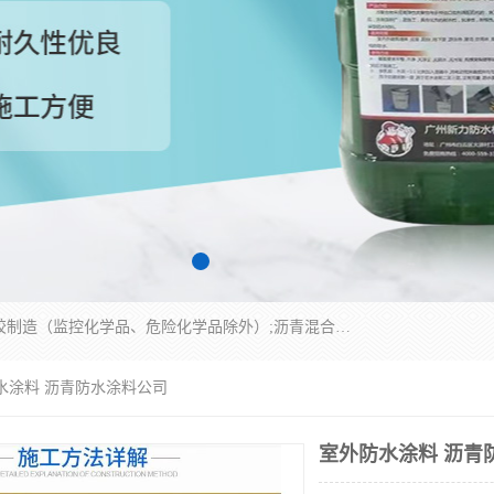
经营范围包括防水嵌缝密封条（带）制造;合成橡胶制造（监控化学品、危险化学品除外）;沥青混合物制造;防水胶粘带制造;其他合成材料制造（监控化学品、危险化学品除外）;涂料制造（监控化学品、危险化学品除外）;建筑结构防水补漏;防水建筑材料制造;粘合剂制造（监控化学品、危险化学品除外）;涂料零售;广州新力防水材料有限公司具有1处分支机构。
水涂料 沥青防水涂料公司
室外防水涂料 沥青