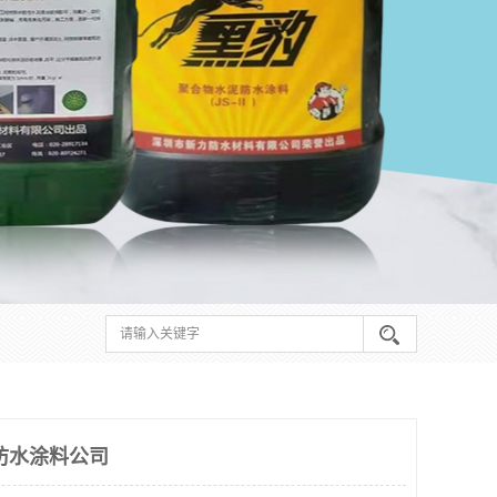
防水涂料公司