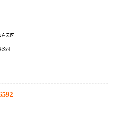
市白云区
料公司
6592