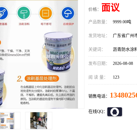
面议
价格：
产品数量：
9999.00吨
发货地址：
广东省广州
关键词：
沥青防水涂
发布日期：
2026-08-08
阅 读 量：
123
1348025
销售电话：
在线QQ：