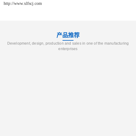
http://www.xlfscj.com
产品推荐
Development, design, production and sales in one of the manufacturing
enterprises