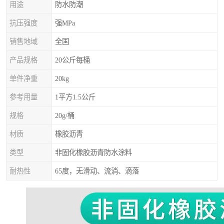
用途
防水防潮
抗压强度
强MPa
销售地域
全国
产品规格
20公斤每桶
单件净重
20kg
参考用量
1平方1.5公斤
规格
20g/桶
材质
橡胶沥青
类型
非固化橡胶沥青防水涂料
耐热性
65度，无滑动、流淌、滴落