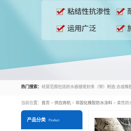
热门搜索：
当前位置：
首页
>
供应商机
>
非固化橡胶防水涂料
> 柔性防
产品分类
Product