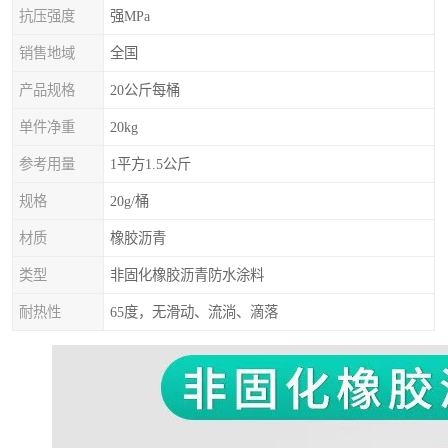
抗压强度
强MPa
销售地域
全国
产品规格
20公斤每桶
单件净重
20kg
参考用量
1平方1.5公斤
规格
20g/桶
材质
橡胶沥青
类型
非固化橡胶沥青防水涂料
耐热性
65度，无滑动、流淌、滴落