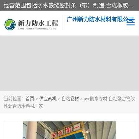
经营范围包括防水嵌缝密封条（带）制造;合成橡胶制造（监控化学品、危险化学品除外）;沥青混合物制造;防水胶粘带制造;其他合成材料制造（监控化学品、危险化学品除外）;涂料制造（监控化学品、危险化学品除外）;建筑结构防水补漏;防水建筑材料制造;粘合剂制造（监控化学品、危险化学品除外）;涂料零售;广州新力防水材料有限公司具有1处分支机构。
广州新力防水材料有限公司
黑豹防水胶
建筑108胶水
乳化沥青防水涂料
自粘卷材
非固化橡胶防水涂料
当前位置：
首页
>
供应商机
>
自粘卷材
> pvc防水卷材 自粘聚合物改
性沥青防水卷材厂家