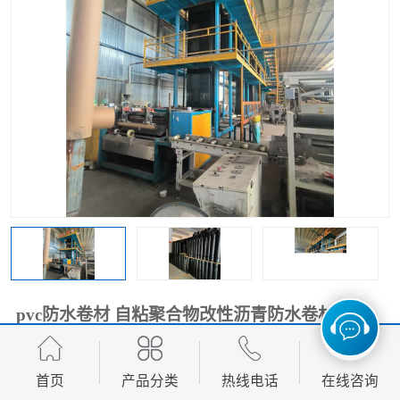
pvc防水卷材 自粘聚合物改性沥青防水卷材厂家
面议
价格：
首页
产品分类
热线电话
在线咨询
产品数量：
9999.00平方米