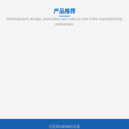
产品推荐
Development, design, production and sales in one of the manufacturing
enterprises
您是第
528500
位访客