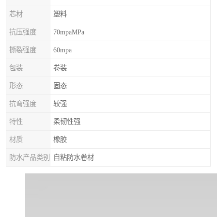
芯材
塑料
抗压强度
70mpaMPa
撕裂强度
60mpa
包装
卷装
形态
固态
抗弯强度
较强
特性
柔韧性强
材质
橡胶
防水产品类别
自粘防水卷材