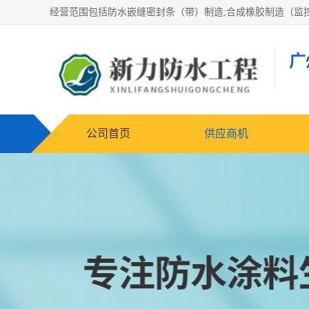
广
公司首页
供应商机