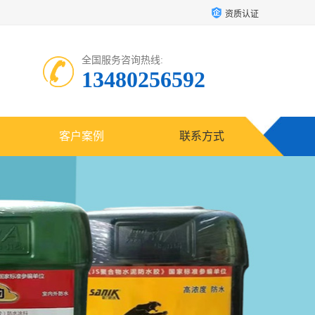
资质认证
全国服务咨询热线:
13480256592
客户案例
联系方式