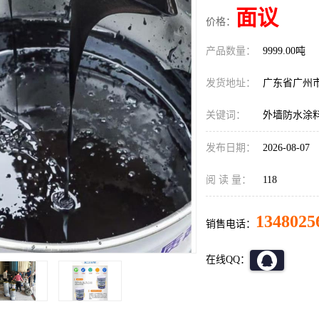
面议
价格：
产品数量：
9999.00吨
发货地址：
广东省广州
关键词：
外墙防水涂
发布日期：
2026-08-07
阅 读 量：
118
1348025
销售电话：
在线QQ：