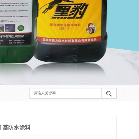
 基防水涂料