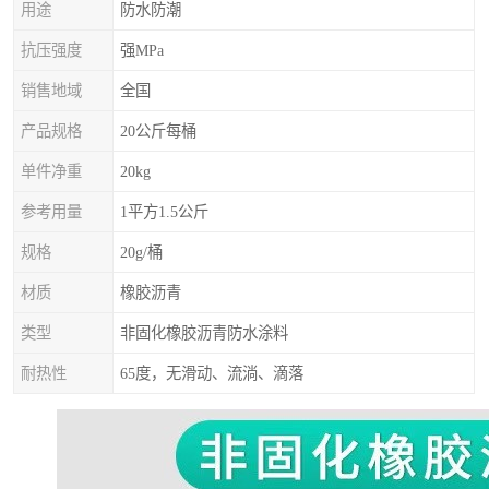
用途
防水防潮
抗压强度
强MPa
销售地域
全国
产品规格
20公斤每桶
单件净重
20kg
参考用量
1平方1.5公斤
规格
20g/桶
材质
橡胶沥青
类型
非固化橡胶沥青防水涂料
耐热性
65度，无滑动、流淌、滴落