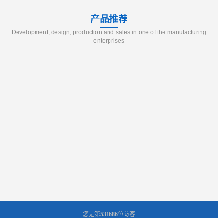
产品推荐
Development, design, production and sales in one of the manufacturing
enterprises
您是第
531686
位访客