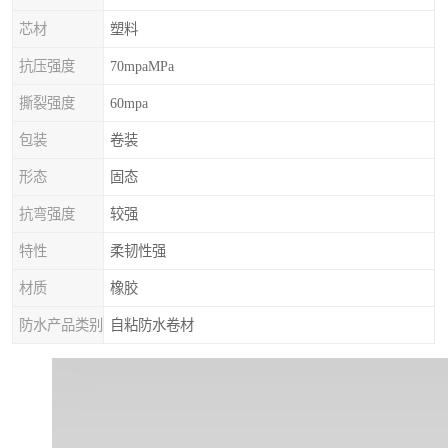
芯材
塑料
抗压强度
70mpaMPa
撕裂强度
60mpa
包装
卷装
形态
固态
抗弯强度
较强
特性
柔韧性强
材质
橡胶
防水产品类别
自粘防水卷材