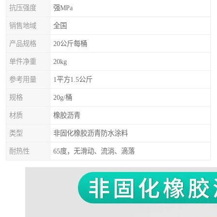
抗压强度
强MPa
销售地域
全国
产品规格
20公斤每桶
单件净重
20kg
参考用量
1平方1.5公斤
规格
20g/桶
材质
橡胶沥青
类型
非固化橡胶沥青防水涂料
耐热性
65度，无滑动、流淌、滴落