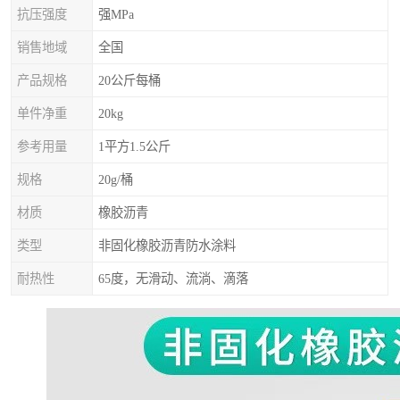
抗压强度
强MPa
销售地域
全国
产品规格
20公斤每桶
单件净重
20kg
参考用量
1平方1.5公斤
规格
20g/桶
材质
橡胶沥青
类型
非固化橡胶沥青防水涂料
耐热性
65度，无滑动、流淌、滴落