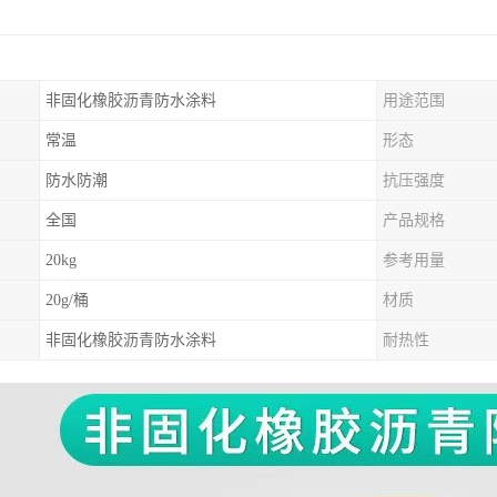
非固化橡胶沥青防水涂料
用途范围
常温
形态
防水防潮
抗压强度
全国
产品规格
20kg
参考用量
20g/桶
材质
非固化橡胶沥青防水涂料
耐热性