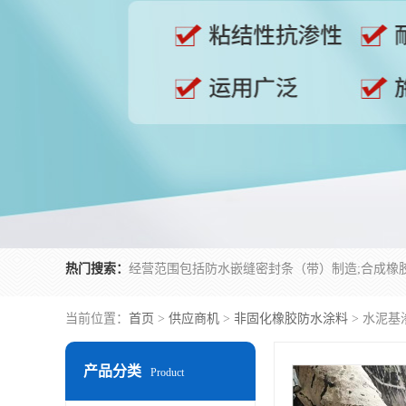
热门搜索：
当前位置：
首页
>
供应商机
>
非固化橡胶防水涂料
> 水泥
产品分类
Product