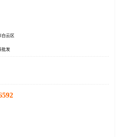
市白云区
料批发
6592