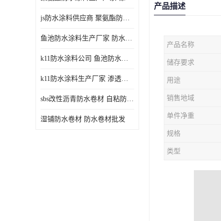
产品描述
js防水涂料供应商 聚氨酯防水涂料
鱼池防水涂料生产厂家 防水涂料
产品名称
k11防水涂料公司 鱼池防水涂料
储存要求
k11防水涂料生产厂家 渗透结晶防水涂料
用途
销售地域
sbs改性沥青防水卷材 自粘防水卷材厂家
单件净重
湿铺防水卷材 防水卷材批发
规格
类型