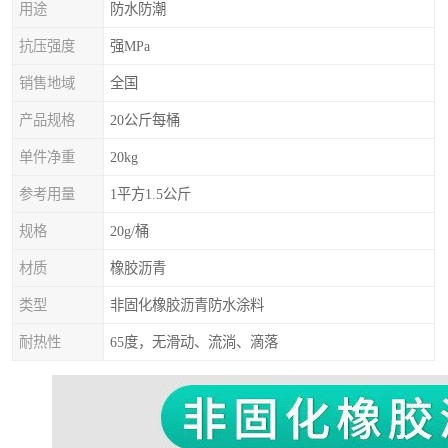
用途
防水防潮
抗压强度
强MPa
销售地域
全国
产品规格
20公斤每桶
单件净重
20kg
参考用量
1平方1.5公斤
规格
20g/桶
材质
橡胶沥青
类型
非固化橡胶沥青防水涂料
耐热性
65度，无滑动、流淌、滴落