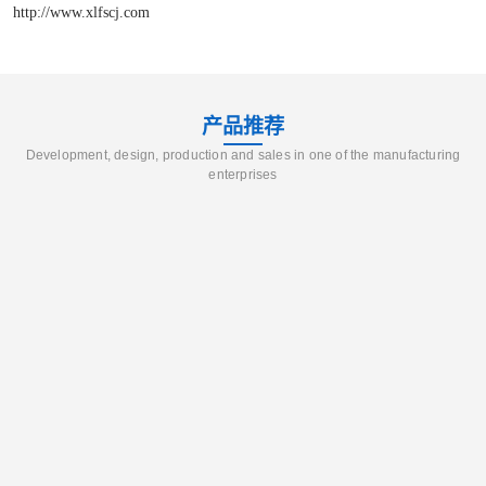
http://www.xlfscj.com
产品推荐
Development, design, production and sales in one of the manufacturing
enterprises