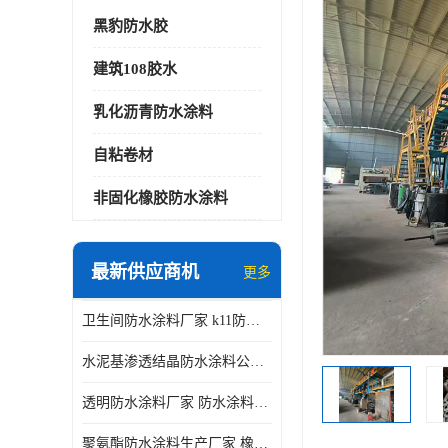
黑豹防水胶
建筑108胶水
乳化沥青防水涂料
自粘卷材
非固化橡胶防水涂料
最新供应商机
更多
卫生间防水涂料厂家 k11防水涂料
水泥基渗透结晶防水涂料公司 室外防水涂料
透明防水涂料厂家 防水涂料屋顶
聚氨酯防水涂料生产厂家 橡胶沥青防水涂料