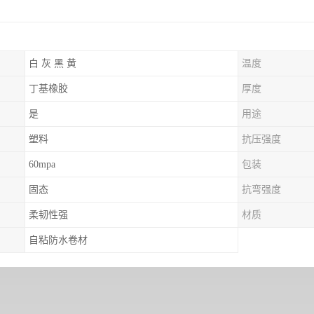
白 灰 黑 黄
温度
丁基橡胶
厚度
是
用途
塑料
抗压强度
60mpa
包装
固态
抗弯强度
柔韧性强
材质
自粘防水卷材