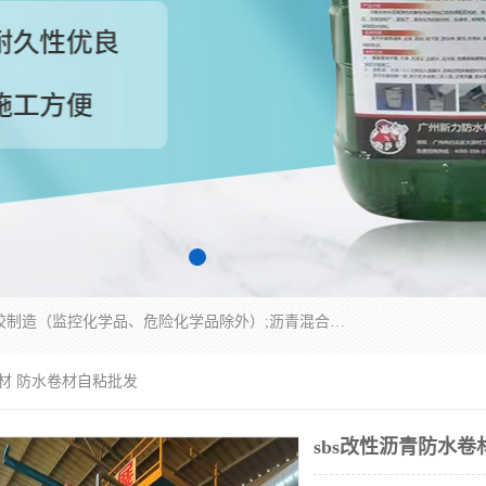
经营范围包括防水嵌缝密封条（带）制造;合成橡胶制造（监控化学品、危险化学品除外）;沥青混合物制造;防水胶粘带制造;其他合成材料制造（监控化学品、危险化学品除外）;涂料制造（监控化学品、危险化学品除外）;建筑结构防水补漏;防水建筑材料制造;粘合剂制造（监控化学品、危险化学品除外）;涂料零售;广州新力防水材料有限公司具有1处分支机构。
卷材 防水卷材自粘批发
sbs改性沥青防水卷