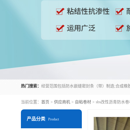
热门搜索：
当前位置：
首页
>
供应商机
>
自粘卷材
> sbs改性沥青防水
产品分类
Product