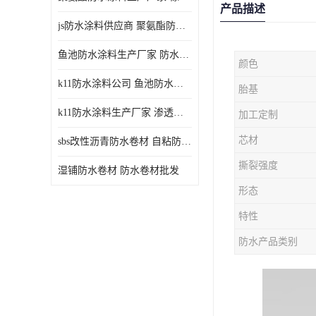
产品描述
js防水涂料供应商 聚氨酯防水涂料
鱼池防水涂料生产厂家 防水涂料
颜色
k11防水涂料公司 鱼池防水涂料
胎基
k11防水涂料生产厂家 渗透结晶防水涂料
加工定制
芯材
sbs改性沥青防水卷材 自粘防水卷材厂家
撕裂强度
湿铺防水卷材 防水卷材批发
形态
特性
防水产品类别