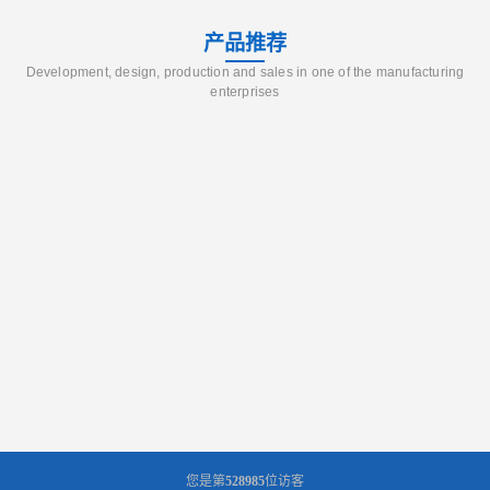
产品推荐
Development, design, production and sales in one of the manufacturing
enterprises
您是第
528985
位访客