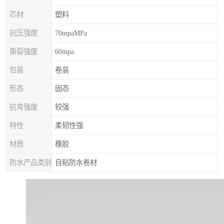
芯材
塑料
抗压强度
70mpaMPa
撕裂强度
60mpa
包装
卷装
形态
固态
抗弯强度
较强
特性
柔韧性强
材质
橡胶
防水产品类别
自粘防水卷材