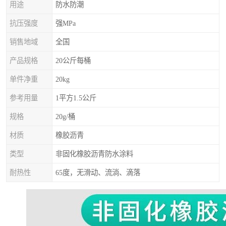
用途
防水防潮
抗压强度
强MPa
销售地域
全国
产品规格
20公斤每桶
单件净重
20kg
参考用量
1平方1.5公斤
规格
20g/桶
材质
橡胶沥青
类型
非固化橡胶沥青防水涂料
耐热性
65度，无滑动、流淌、滴落