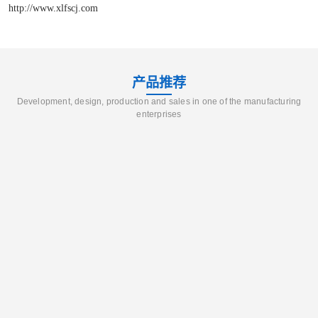
http://www.xlfscj.com
产品推荐
Development, design, production and sales in one of the manufacturing
enterprises