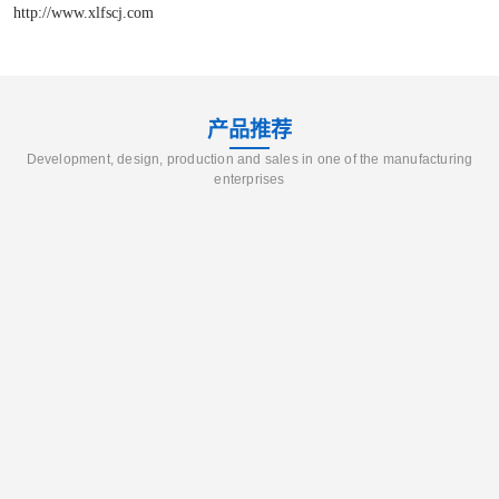
http://www.xlfscj.com
产品推荐
Development, design, production and sales in one of the manufacturing
enterprises