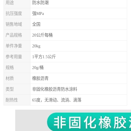
用途
防水防潮
抗压强度
强MPa
销售地域
全国
产品规格
20公斤每桶
单件净重
20kg
参考用量
1平方1.5公斤
规格
20g/桶
材质
橡胶沥青
类型
非固化橡胶沥青防水涂料
耐热性
65度，无滑动、流淌、滴落