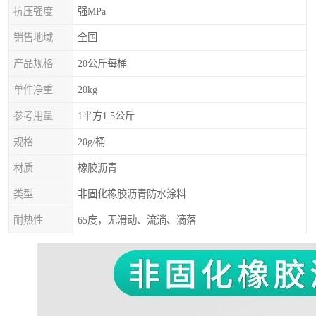
抗压强度
强MPa
销售地域
全国
产品规格
20公斤每桶
单件净重
20kg
参考用量
1平方1.5公斤
规格
20g/桶
材质
橡胶沥青
类型
非固化橡胶沥青防水涂料
耐热性
65度，无滑动、流淌、滴落