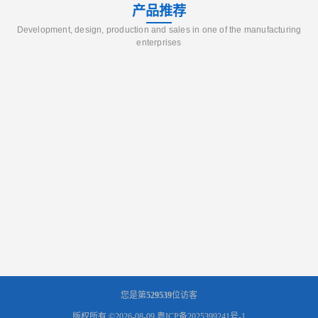
产品推荐
Development, design, production and sales in one of the manufacturing
enterprises
您是第
529539
位访客
版权所有 ©2026-08-09
粤ICP备2025399241号-1