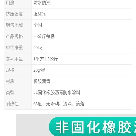
用途
防水防潮
抗压强度
强MPa
销售地域
全国
产品规格
20公斤每桶
单件净重
20kg
参考用量
1平方1.5公斤
规格
20g/桶
材质
橡胶沥青
类型
非固化橡胶沥青防水涂料
耐热性
65度，无滑动、流淌、滴落