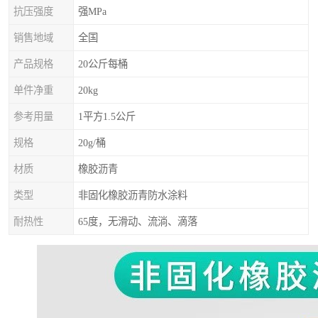
抗压强度
强MPa
销售地域
全国
产品规格
20公斤每桶
单件净重
20kg
参考用量
1平方1.5公斤
规格
20g/桶
材质
橡胶沥青
类型
非固化橡胶沥青防水涂料
耐热性
65度，无滑动、流淌、滴落