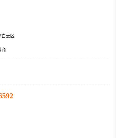
市白云区
料商
6592