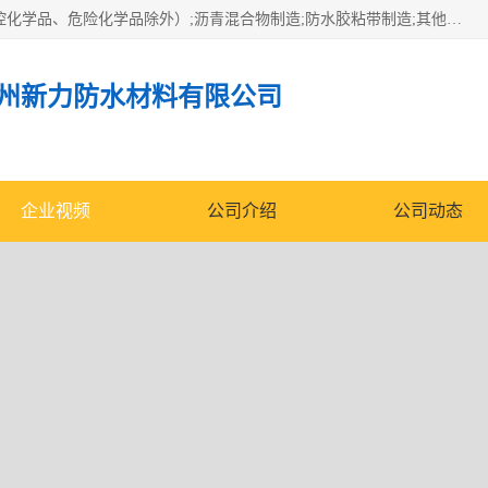
经营范围包括防水嵌缝密封条（带）制造;合成橡胶制造（监控化学品、危险化学品除外）;沥青混合物制造;防水胶粘带制造;其他合成材料制造（监控化学品、危险化学品除外）;涂料制造（监控化学品、危险化学品除外）;建筑结构防水补漏;防水建筑材料制造;粘合剂制造（监控化学品、危险化学品除外）;涂料零售;广州新力防水材料有限公司具有1处分支机构。
州新力防水材料有限公司
企业视频
公司介绍
公司动态