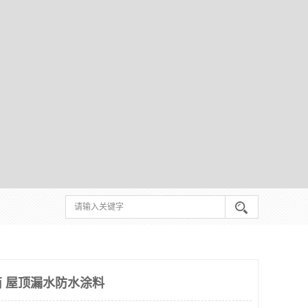
 屋顶漏水防水涂料