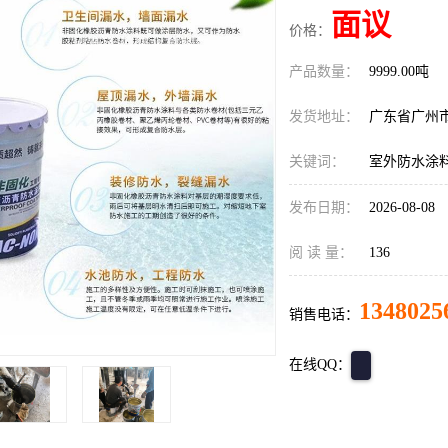
面议
价格：
产品数量：
9999.00吨
发货地址：
广东省广州
关键词：
室外防水涂
发布日期：
2026-08-08
阅 读 量：
136
1348025
销售电话：
在线QQ：