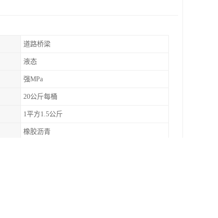
道路桥梁
液态
强MPa
20公斤每桶
1平方1.5公斤
橡胶沥青
65度，无滑动、流淌、滴落