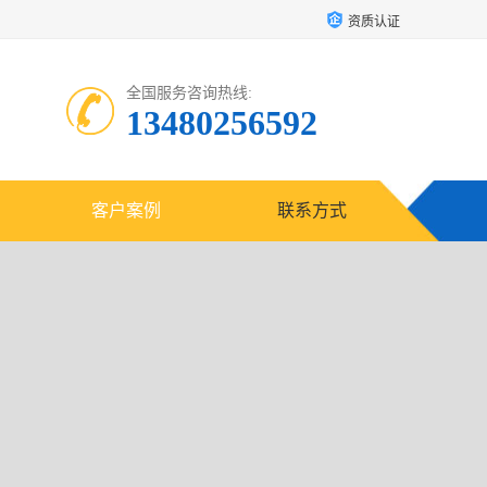
资质认证
全国服务咨询热线:
13480256592
客户案例
联系方式