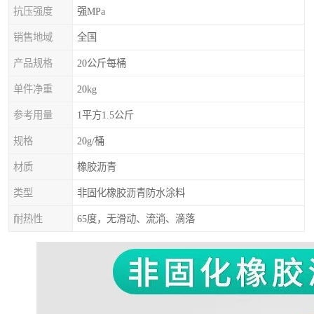
抗压强度
强MPa
销售地域
全国
产品规格
20公斤每桶
单件净重
20kg
参考用量
1平方1.5公斤
规格
20g/桶
材质
橡胶沥青
类型
非固化橡胶沥青防水涂料
耐热性
65度，无滑动、流淌、滴落