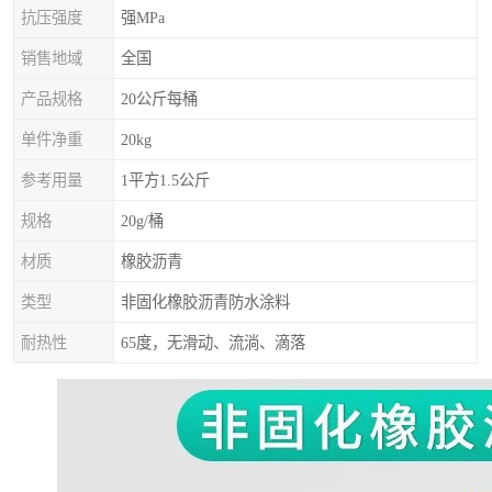
抗压强度
强MPa
销售地域
全国
产品规格
20公斤每桶
单件净重
20kg
参考用量
1平方1.5公斤
规格
20g/桶
材质
橡胶沥青
类型
非固化橡胶沥青防水涂料
耐热性
65度，无滑动、流淌、滴落