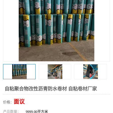
自粘聚合物改性沥青防水卷材 自粘卷材厂家
面议
价格：
产品数量：
9999.00平方米