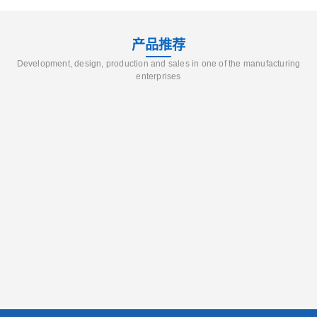
产品推荐
Development, design, production and sales in one of the manufacturing
enterprises