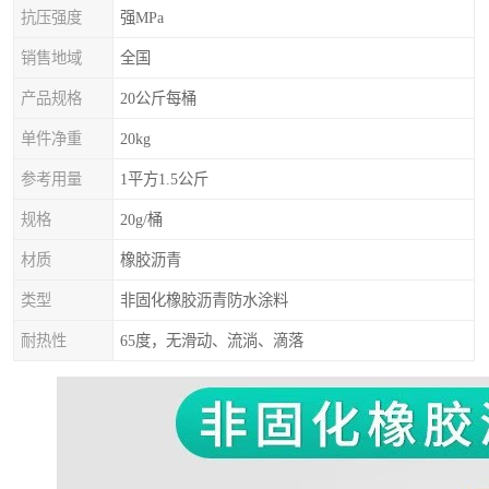
抗压强度
强MPa
销售地域
全国
产品规格
20公斤每桶
单件净重
20kg
参考用量
1平方1.5公斤
规格
20g/桶
材质
橡胶沥青
类型
非固化橡胶沥青防水涂料
耐热性
65度，无滑动、流淌、滴落