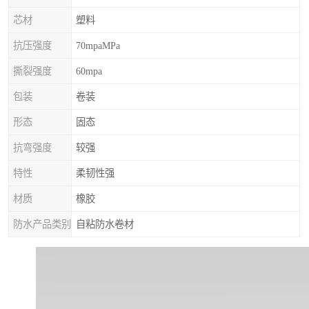
芯材
塑料
抗压强度
70mpaMPa
撕裂强度
60mpa
包装
卷装
形态
固态
抗弯强度
较强
特性
柔韧性强
材质
橡胶
防水产品类别
自粘防水卷材