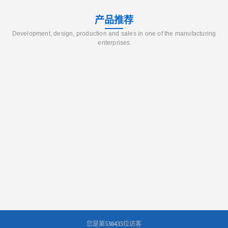
产品推荐
Development, design, production and sales in one of the manufacturing
enterprises
您是第
530435
位访客