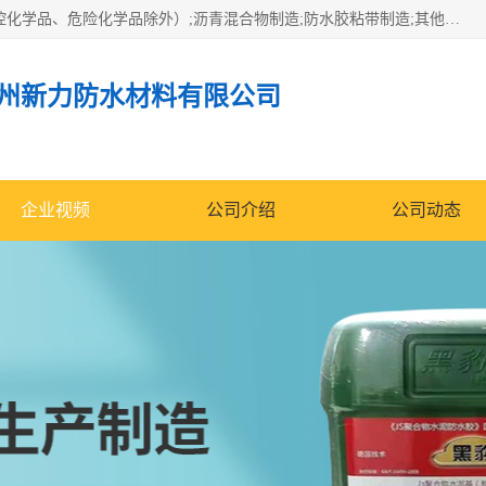
经营范围包括防水嵌缝密封条（带）制造;合成橡胶制造（监控化学品、危险化学品除外）;沥青混合物制造;防水胶粘带制造;其他合成材料制造（监控化学品、危险化学品除外）;涂料制造（监控化学品、危险化学品除外）;建筑结构防水补漏;防水建筑材料制造;粘合剂制造（监控化学品、危险化学品除外）;涂料零售;广州新力防水材料有限公司具有1处分支机构。
州新力防水材料有限公司
企业视频
公司介绍
公司动态