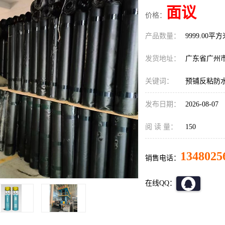
面议
价格：
产品数量：
9999.00平
发货地址：
广东省广州
关键词：
预铺反粘防
发布日期：
2026-08-07
阅 读 量：
150
1348025
销售电话：
在线QQ：