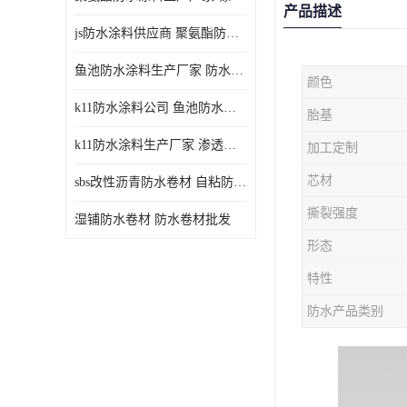
产品描述
js防水涂料供应商 聚氨酯防水涂料
鱼池防水涂料生产厂家 防水涂料
颜色
k11防水涂料公司 鱼池防水涂料
胎基
k11防水涂料生产厂家 渗透结晶防水涂料
加工定制
芯材
sbs改性沥青防水卷材 自粘防水卷材厂家
撕裂强度
湿铺防水卷材 防水卷材批发
形态
特性
防水产品类别