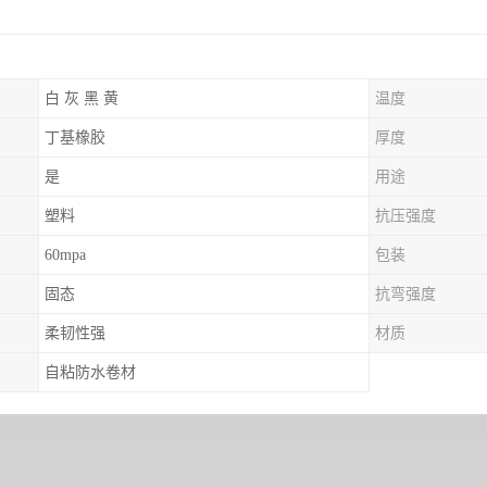
白 灰 黑 黄
温度
丁基橡胶
厚度
是
用途
塑料
抗压强度
60mpa
包装
固态
抗弯强度
柔韧性强
材质
自粘防水卷材