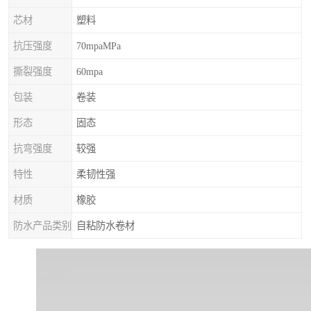
芯材
塑料
抗压强度
70mpaMPa
撕裂强度
60mpa
包装
卷装
形态
固态
抗弯强度
较强
特性
柔韧性强
材质
橡胶
防水产品类别
自粘防水卷材