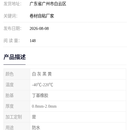
发货地址：
广东省广州市白云区
关键词：
卷材自粘厂家
发布日期：
2026-08-08
阅 读 量：
148
产品描述
颜色
白 灰 黑 黄
温度
-40℃-220℃
胎基
丁基橡胶
厚度
0.8mm-2.0mm
加工定制
是
用途
防水