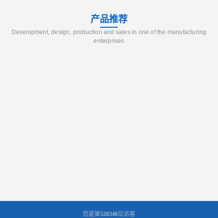
产品推荐
Development, design, production and sales in one of the manufacturing
enterprises
您是第
528346
位访客