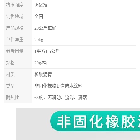
抗压强度
强MPa
销售地域
全国
产品规格
20公斤每桶
单件净重
20kg
参考用量
1平方1.5公斤
规格
20g/桶
材质
橡胶沥青
类型
非固化橡胶沥青防水涂料
耐热性
65度，无滑动、流淌、滴落