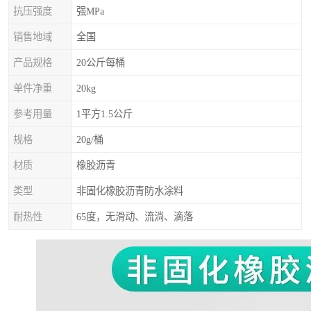
抗压强度
强MPa
销售地域
全国
产品规格
20公斤每桶
单件净重
20kg
参考用量
1平方1.5公斤
规格
20g/桶
材质
橡胶沥青
类型
非固化橡胶沥青防水涂料
耐热性
65度，无滑动、流淌、滴落