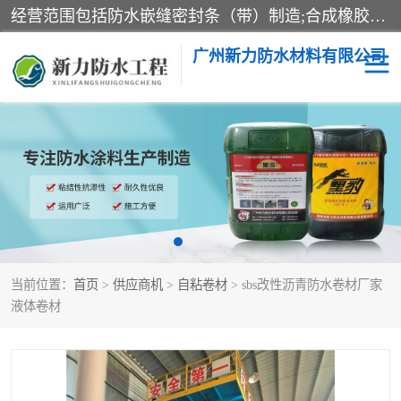
经营范围包括防水嵌缝密封条（带）制造;合成橡胶制造（监控化学品、危险化学品除外）;沥青混合物制造;防水胶粘带制造;其他合成材料制造（监控化学品、危险化学品除外）;涂料制造（监控化学品、危险化学品除外）;建筑结构防水补漏;防水建筑材料制造;粘合剂制造（监控化学品、危险化学品除外）;涂料零售;广州新力防水材料有限公司具有1处分支机构。
广州新力防水材料有限公司
黑豹防水胶
建筑108胶水
乳化沥青防水涂料
自粘卷材
非固化橡胶防水涂料
当前位置：
首页
>
供应商机
>
自粘卷材
> sbs改性沥青防水卷材厂家
液体卷材