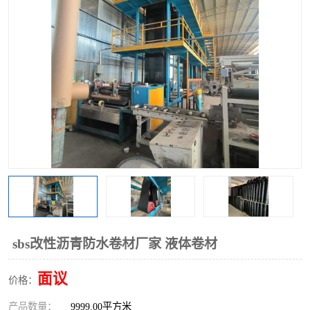
sbs改性沥青防水卷材厂家 液体卷材
面议
价格：
产品数量：
9999.00平方米