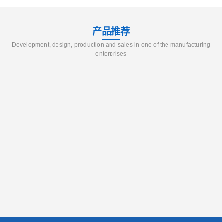
产品推荐
Development, design, production and sales in one of the manufacturing
enterprises