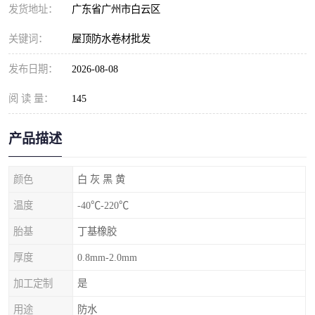
发货地址：
广东省广州市白云区
关键词：
屋顶防水卷材批发
发布日期：
2026-08-08
阅 读 量：
145
产品描述
颜色
白 灰 黑 黄
温度
-40℃-220℃
胎基
丁基橡胶
厚度
0.8mm-2.0mm
加工定制
是
用途
防水