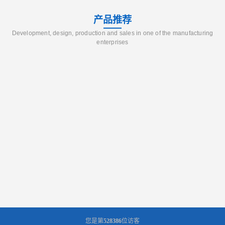
产品推荐
Development, design, production and sales in one of the manufacturing
enterprises
您是第
528386
位访客