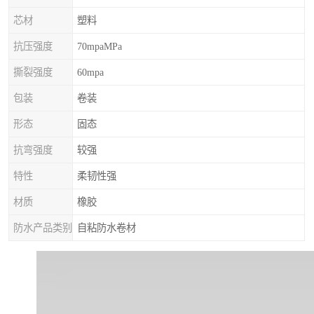
芯材
塑料
抗压强度
70mpaMPa
撕裂强度
60mpa
包装
卷装
形态
固态
抗弯强度
较强
特性
柔韧性强
材质
橡胶
防水产品类别
自粘防水卷材