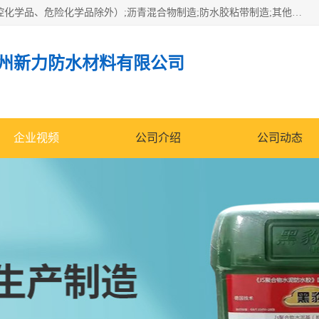
经营范围包括防水嵌缝密封条（带）制造;合成橡胶制造（监控化学品、危险化学品除外）;沥青混合物制造;防水胶粘带制造;其他合成材料制造（监控化学品、危险化学品除外）;涂料制造（监控化学品、危险化学品除外）;建筑结构防水补漏;防水建筑材料制造;粘合剂制造（监控化学品、危险化学品除外）;涂料零售;广州新力防水材料有限公司具有1处分支机构。
州新力防水材料有限公司
企业视频
公司介绍
公司动态