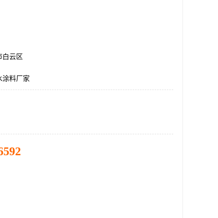
市白云区
水涂料厂家
6592