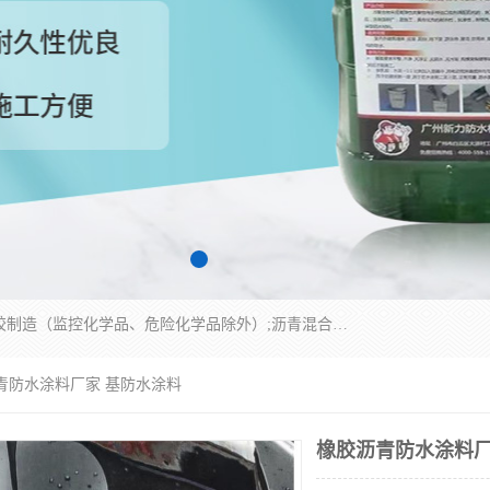
经营范围包括防水嵌缝密封条（带）制造;合成橡胶制造（监控化学品、危险化学品除外）;沥青混合物制造;防水胶粘带制造;其他合成材料制造（监控化学品、危险化学品除外）;涂料制造（监控化学品、危险化学品除外）;建筑结构防水补漏;防水建筑材料制造;粘合剂制造（监控化学品、危险化学品除外）;涂料零售;广州新力防水材料有限公司具有1处分支机构。
青防水涂料厂家 基防水涂料
橡胶沥青防水涂料厂