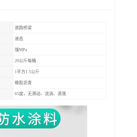
道路桥梁
液态
强MPa
20公斤每桶
1平方1.5公斤
橡胶沥青
65度，无滑动、流淌、滴落